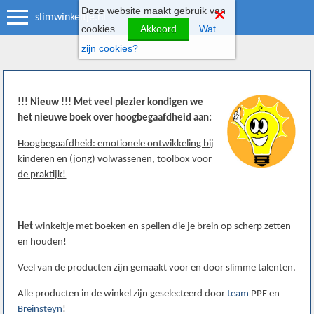
Deze website maakt gebruik van
slimwinkeltje.nl
cookies.
Akkoord
Wat
zijn cookies?
!!! Nieuw !!! Met veel plezier kondigen we
het nieuwe boek over hoogbegaafdheid aan:
Hoogbegaafdheid: emotionele ontwikkeling bij
kinderen en (jong) volwassenen, toolbox voor
de praktijk!
Het
winkeltje met boeken en spellen die je brein op scherp zetten
en houden!
Veel van de producten zijn gemaakt voor en door slimme talenten.
Alle producten in de winkel zijn geselecteerd door
team
PPF en
Breinsteyn
!