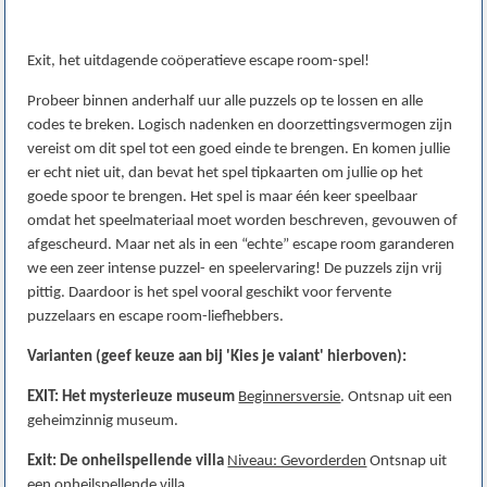
Exit, het uitdagende coöperatieve escape room-spel!
Probeer binnen anderhalf uur alle puzzels op te lossen en alle
codes te breken. Logisch nadenken en doorzettingsvermogen zijn
vereist om dit spel tot een goed einde te brengen. En komen jullie
er echt niet uit, dan bevat het spel tipkaarten om jullie op het
goede spoor te brengen. Het spel is maar één keer speelbaar
omdat het speelmateriaal moet worden beschreven, gevouwen of
afgescheurd. Maar net als in een “echte” escape room garanderen
we een zeer intense puzzel- en speelervaring! De puzzels zijn vrij
pittig. Daardoor is het spel vooral geschikt voor fervente
puzzelaars en escape room-liefhebbers.
Varianten (geef keuze aan bij 'Kies je vaiant' hierboven):
EXIT: Het mysterieuze museum
Beginnersversie
. Ontsnap uit een
geheimzinnig museum.
Exit: De onheilspellende villa
Niveau: Gevorderden
Ontsnap uit
een onheilspellende villa.