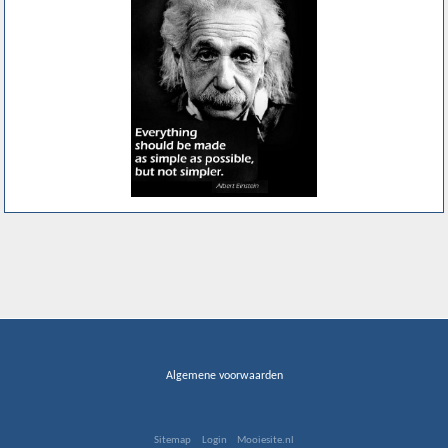
Algemene voorwaarden
Sitemap
Login
Mooiesite.nl