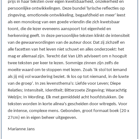
prijs in haar teksten over eigen kwetsbaarheid, onzekerheid en
persoonlijke ontwikkelingen. Deze bundel 'lyrische reflecties op
zingeving, emotionele ontwikkeling, begaafdheid en meer' leest
als een monoloog van een goede vriendin die zich kwetsbaar
toont, die de lezer eveneens aanspoort tot eigenheid en
herkenning geeft. In deze persoonlijke teksten klinkt de intensiteit
van de gewaarwordingen van de auteur door. Dat zij zichzelf en
alle facetten van het leven niet schuwt en alles onderzoekt: het
mag er allemaal zijn. Terecht dat Van Lith adviseert om n hooguit
twee teksten per keer te lezen. Sommige zinnen zijn zelfs de
moeite waard om te stoppen met lezen. Zoals 'Ik stol tot iemand
als jij mij vol waardering beziet. Ik los op tot niemand, in de luwte
van de groep'. In zes levensthema's: Liefde voor Leven; Diepe
Relaties; Intensiteit, Identiteit; Bitterzoete Zingeving; Waarachtig
Welzijn; In Wording. Elk met gemiddeld acht hoofdstukken. De
teksten worden in korte alinea's gescheiden door witregels. Voor
de intense, complexe mens. Gebonden, groot formaat boek (20 x
27cm) en in eigen beheer uitgegeven.
Marianne Jans