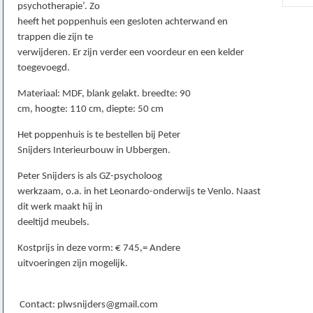
psychotherapie’. Zo
heeft het poppenhuis een gesloten achterwand en
trappen die zijn te
verwijderen. Er zijn verder een voordeur en een kelder
toegevoegd.
Materiaal: MDF, blank gelakt. breedte: 90
cm, hoogte: 110 cm, diepte: 50 cm
Het poppenhuis is te bestellen bij Peter
Snijders Interieurbouw in Ubbergen.
Peter Snijders is als GZ-psycholoog
werkzaam, o.a. in het Leonardo-onderwijs te Venlo. Naast
dit werk maakt hij in
deeltijd meubels.
Kostprijs in deze vorm: € 745,= Andere
uitvoeringen zijn mogelijk.
Contact: plwsnijders@gmail.com