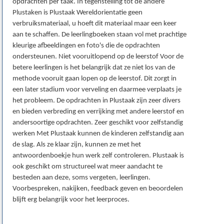
opdrachten per taak. In tegenstelling tot de andere
Plustaken is Plustaak Wereldorientatie geen
verbruiksmateriaal, u hoeft dit materiaal maar een keer
aan te schaffen. De leerlingboeken staan vol met prachtige
kleurige afbeeldingen en foto's die de opdrachten
ondersteunen. Niet vooruitlopend op de leerstof Voor de
betere leerlingen is het belangrijk dat ze niet los van de
methode vooruit gaan lopen op de leerstof. Dit zorgt in
een later stadium voor verveling en daarmee verplaats je
het probleem. De opdrachten in Plustaak zijn zeer divers
en bieden verbreding en verrijking met andere leerstof en
andersoortige opdrachten. Zeer geschikt voor zelfstandig
werken Met Plustaak kunnen de kinderen zelfstandig aan
de slag. Als ze klaar zijn, kunnen ze met het
antwoordenboekje hun werk zelf controleren. Plustaak is
ook geschikt om structureel wat meer aandacht te
besteden aan deze, soms vergeten, leerlingen.
Voorbespreken, nakijken, feedback geven en beoordelen
blijft erg belangrijk voor het leerproces.