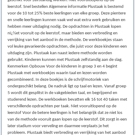
geschikt voor zelfstandig werken. Niet vooruitlopend op de
leerstof. Snel bestellen Algemene informatie Plustaak is bestemd
voor de 10 tot 25% beste leerlingen van elke groep. Deze pientere
en snelle leerlingen kunnen vaak wel wat extra werk gebruiken en
hebben meer uitdaging nodig. De opdrachten in Plustaak lopen
nï¿½et vooruit op de leerstof, maar bieden een verbreding en
verrijking van het aanbod in de methode. De werkboekjes staan
vol leuke gevarieerde opdrachten, die juist voor deze kinderen een
uitdaging zijn. Plustaak kan naast iedere methode worden
gebruikt. Kinderen kunnen met Plustaak zelfstandig aan de slag.
Kenmerken Opbouw Voor de kinderen in groep 3 en 4 begint
Plustaak met werkboekjes waarin taal en lezen worden
gecombineerd. In deze boekjes is de schrijfmotoriek van
ondergeschikt belang. De nadruk ligt op taal en lezen. Vanaf groep
5 wordt dit gesplitst in de vakgebieden taal, en begrijpend en
studerend lezen. De werkboeken bevatten elk 16 tot 40 taken met
verschillende opdrachten per taak. Niet vooruitlopend op de
leerstof Voor de betere leerlingen is het belangrijk dat ze niet los
van de methode vooruit gaan lopen op de leerstof. Dit zorgt in een
later stadium voor verveling en daarmee verplaats je het
probleem. Plustaak biedt verbreding en verrijking van het aanbod