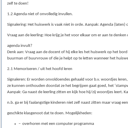
zelf te doen!
1.2 Agenda niet of onvolledig invullen.
Signalering: Het huiswerk is vaak niet in orde. Aanpak: Agenda (laten) 
Vraag aan de leerling: Hoe krijg je het voor elkaar om er aan te denken d
agenda invult?
Denk aan: Vraag aan de docent of hij elke les het huiswerk op het bord z
buurman of buurvrouw of die je helpt op te letten wanneer het huisw
2.1 Memoriseren / uit het hoofd leren
Signaleren: Er worden onvoldoendes gehaald voor b.v. woordjes leren, t
ze kunnen onthouden doordat ze het begrijpen gaat goed, het ‘stampw
Aanpak: Ga naast de leerling zitten en kijk hoe hij/zij woordjes leert. 
n.b. ga er bij faalangstige kinderen niet zelf naast zitten maar vraag een
geschikte klasgenoot dat te doen. Mogelijkheden:
− overhoren met een computer programma