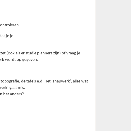
controleren.
at je je
et (ook als er studie planners zijn) of vraag je
erk wordt op gegeven.
opografie, de tafels e.d. Het ‘snapwerk’, alles wat
erk’ gaat mis.
Kan het anders?