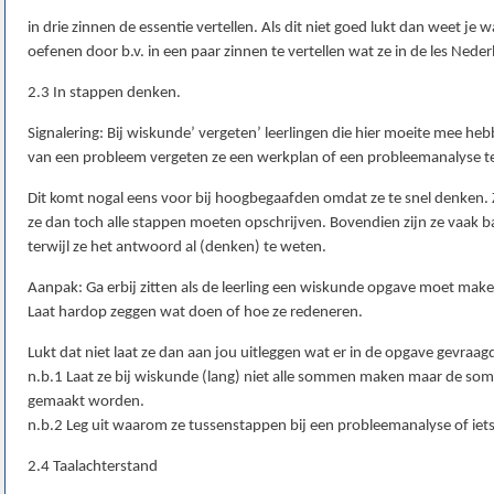
in drie zinnen de essentie vertellen. Als dit niet goed lukt dan weet j
oefenen door b.v. in een paar zinnen te vertellen wat ze in de les Nede
2.3 In stappen denken.
Signalering: Bij wiskunde’ vergeten’ leerlingen die hier moeite mee hebb
van een probleem vergeten ze een werkplan of een probleemanalyse t
Dit komt nogal eens voor bij hoogbegaafden omdat ze te snel denken. 
ze dan toch alle stappen moeten opschrijven. Bovendien zijn ze vaak
terwijl ze het antwoord al (denken) te weten.
Aanpak: Ga erbij zitten als de leerling een wiskunde opgave moet make
Laat hardop zeggen wat doen of hoe ze redeneren.
Lukt dat niet laat ze dan aan jou uitleggen wat er in de opgave gevraag
n.b.1 Laat ze bij wiskunde (lang) niet alle sommen maken maar de so
gemaakt worden.
n.b.2 Leg uit waarom ze tussenstappen bij een probleemanalyse of ie
2.4 Taalachterstand