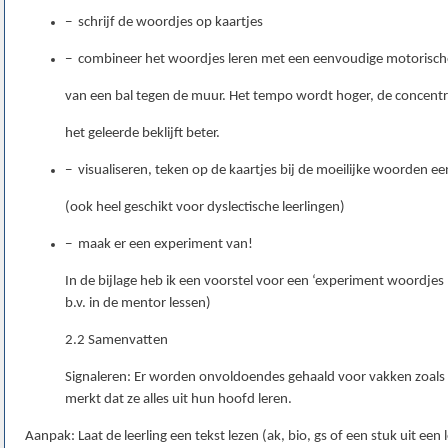
− schrijf de woordjes op kaartjes
− combineer het woordjes leren met een eenvoudige motorische a
van een bal tegen de muur. Het tempo wordt hoger, de concentr
het geleerde beklijft beter.
− visualiseren, teken op de kaartjes bij de moeilijke woorden 
(ook heel geschikt voor dyslectische leerlingen)
− maak er een experiment van!
In de bijlage heb ik een voorstel voor een ‘experiment woordjes
b.v. in de mentor lessen)
2.2 Samenvatten
Signaleren: Er worden onvoldoendes gehaald voor vakken zoals g
merkt dat ze alles uit hun hoofd leren.
Aanpak: Laat de leerling een tekst lezen (ak, bio, gs of een stuk uit een 