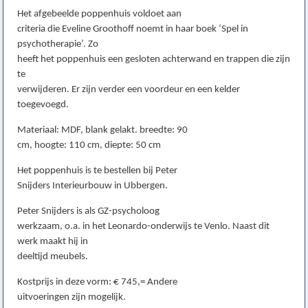
Het afgebeelde poppenhuis voldoet aan
criteria die Eveline Groothoff noemt in haar boek ‘Spel in
psychotherapie’. Zo
heeft het poppenhuis een gesloten achterwand en trappen die zijn
te
verwijderen. Er zijn verder een voordeur en een kelder
toegevoegd.
Materiaal: MDF, blank gelakt. breedte: 90
cm, hoogte: 110 cm, diepte: 50 cm
Het poppenhuis is te bestellen bij Peter
Snijders Interieurbouw in Ubbergen.
Peter Snijders is als GZ-psycholoog
werkzaam, o.a. in het Leonardo-onderwijs te Venlo. Naast dit
werk maakt hij in
deeltijd meubels.
Kostprijs in deze vorm: € 745,= Andere
uitvoeringen zijn mogelijk.