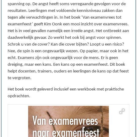
spanning op. De angst heeft soms verregaande gevolgen voor de
resultaten. Leerlingen met voldoende kennisniveau zakken dan
tegen alle verwachtingen in. In het boek ‘Van examenvrees tot
examenfeest’ geeft Kim Oonk een mooi inzicht over examenvrees.
Het is in veel gevallen namelijk een irreële angst. Het ontbreekt aan
daadwerkelijk gevaar. Zo werkt het ook bij angst voor spinnen.
Schrok u van de cover? Kan die cover bijten? Loopt u een risico?
Nee, de spin is een ongevaarlijk wezen. Op papier, maar ook in het
echt. Examens zijn ook ongevaarlijk voor de mens. Er is geen
dreiging, maar een kans. Een kans op een examenfeest. Dit boek
helpt docenten, trainers, ouders en leerlingen de kans op dat feest
te vergroten.
Het boek wordt geleverd inclusief een werkboek met praktische
opdrachten.