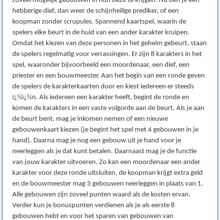
zoveel mogelijk gebouwen in hun bezit te krijgen. Nu ben je een
hebberige dief, dan weer de schijnheilige prediker, of een
koopman zonder scrupules. Spannend kaartspel, waarin de
spelers elke beurt in de huid van een ander karakter kruipen.
Omdat het kiezen van deze personen in het geheim gebeurt, staan
de spelers regelmatig voor verrassingen. Er zijn 8 karakters in het
spel, waaronder bijvoorbeeld een moordenaar, een dief, een
priester en een bouwmeester. Aan het begin van een ronde geven
de spelers de karakterkaarten door en kiest iedereen er steeds
ï¿½ï¿½n. Als iedereen een karakter heeft, begint de ronde en
komen de karakters in een vaste volgorde aan de beurt. Als je aan
de beurt bent, mag je inkomen nemen of een nieuwe
gebouwenkaart kiezen (je begint het spel met 4 gebouwen in je
hand). Daarna mag je nog een gebouw uit je hand voor je
neerleggen als je dat kunt betalen. Daarnaast mag je de functie
van jouw karakter uitvoeren. Zo kan een moordenaar een ander
karakter voor deze ronde uitsluiten, de koopman krijgt extra geld
en de bouwmeester mag 3 gebouwen neerleggen in plaats van 1.
Alle gebouwen zijn zoveel punten waard als de kosten ervan.
Verder kun je bonuspunten verdienen als je als eerste 8
gebouwen hebt en voor het sparen van gebouwen van