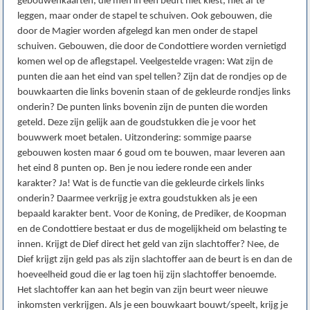
gebouwenkaarten, die men in een beurt niet kiest, niet af te
leggen, maar onder de stapel te schuiven. Ook gebouwen, die
door de Magier worden afgelegd kan men onder de stapel
schuiven. Gebouwen, die door de Condottiere worden vernietigd
komen wel op de aflegstapel. Veelgestelde vragen: Wat zijn de
punten die aan het eind van spel tellen? Zijn dat de rondjes op de
bouwkaarten die links bovenin staan of de gekleurde rondjes links
onderin? De punten links bovenin zijn de punten die worden
geteld. Deze zijn gelijk aan de goudstukken die je voor het
bouwwerk moet betalen. Uitzondering: sommige paarse
gebouwen kosten maar 6 goud om te bouwen, maar leveren aan
het eind 8 punten op. Ben je nou iedere ronde een ander
karakter? Ja! Wat is de functie van die gekleurde cirkels links
onderin? Daarmee verkrijg je extra goudstukken als je een
bepaald karakter bent. Voor de Koning, de Prediker, de Koopman
en de Condottiere bestaat er dus de mogelijkheid om belasting te
innen. Krijgt de Dief direct het geld van zijn slachtoffer? Nee, de
Dief krijgt zijn geld pas als zijn slachtoffer aan de beurt is en dan de
hoeveelheid goud die er lag toen hij zijn slachtoffer benoemde.
Het slachtoffer kan aan het begin van zijn beurt weer nieuwe
inkomsten verkrijgen. Als je een bouwkaart bouwt/speelt, krijg je