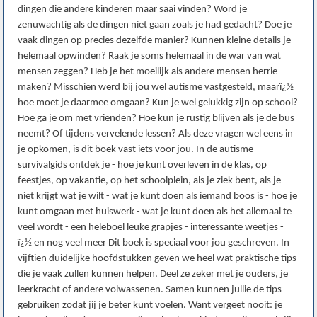
dingen die andere kinderen maar saai vinden? Word je
zenuwachtig als de dingen niet gaan zoals je had gedacht? Doe je
vaak dingen op precies dezelfde manier? Kunnen kleine details je
helemaal opwinden? Raak je soms helemaal in de war van wat
mensen zeggen? Heb je het moeilijk als andere mensen herrie
maken? Misschien werd bij jou wel autisme vastgesteld, maarï¿½
hoe moet je daarmee omgaan? Kun je wel gelukkig zijn op school?
Hoe ga je om met vrienden? Hoe kun je rustig blijven als je de bus
neemt? Of tijdens vervelende lessen? Als deze vragen wel eens in
je opkomen, is dit boek vast iets voor jou. In de autisme
survivalgids ontdek je - hoe je kunt overleven in de klas, op
feestjes, op vakantie, op het schoolplein, als je ziek bent, als je
niet krijgt wat je wilt - wat je kunt doen als iemand boos is - hoe je
kunt omgaan met huiswerk - wat je kunt doen als het allemaal te
veel wordt - een heleboel leuke grapjes - interessante weetjes -
ï¿½ en nog veel meer Dit boek is speciaal voor jou geschreven. In
vijftien duidelijke hoofdstukken geven we heel wat praktische tips
die je vaak zullen kunnen helpen. Deel ze zeker met je ouders, je
leerkracht of andere volwassenen. Samen kunnen jullie de tips
gebruiken zodat jij je beter kunt voelen. Want vergeet nooit: je