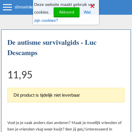
Deze website maakt gebruik van
slimwinkeltje.nl
cookies.
Akkoord
Wat
zijn cookies?
De autisme survivalgids - Luc
Descamps
11,95
Dit product is tijdelijk niet leverbaar
Voel je je vaak anders dan anderen? Maak je moeilijk vrienden of
ben je vrienden vlug weer kwijt? Ben jij geï¿½nteresseerd in