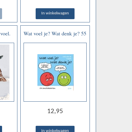
 voel.
Wat voel je? Wat denk je? 55
isme. -
emotiekaarten.
n
12,95