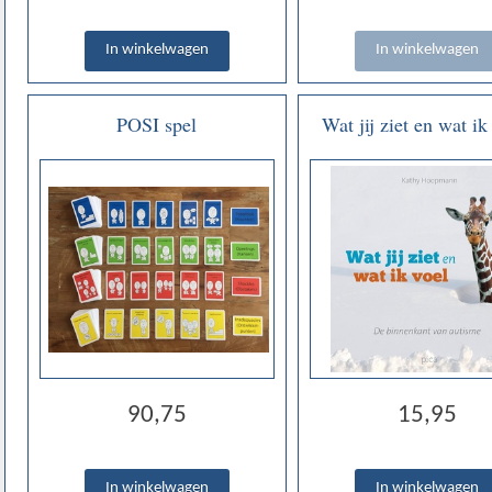
POSI spel
Wat jij ziet en wat ik
De binnenkant van aut
Kathy Hoopman
90,75
15,95