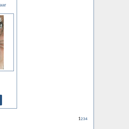
aar
ek -
,
ijland
1
2
3
4