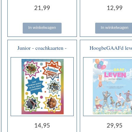
21,99
12,99
Junior - coachkaarten -
HoogbeGAAFd leve
Marianne van Gel
14,95
29,95