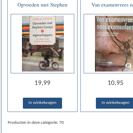
Opvoeden met Stephen
Van examenvrees n
Coveys 7 eigenschappen -
examenfeest Werkbo
Hét boek voor ouders en
Kim Oonk, Ard 
leraren - Carla Luycx
Nieuwenbroek, Ivo M
19,99
10,95
Producten in deze categorie: 70