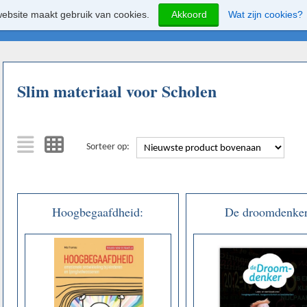
ebsite maakt gebruik van cookies.
Akkoord
Wat zijn cookies?
Slim materiaal voor Scholen
Sorteer op:
Hoogbegaafdheid:
De droomdenke
emotionele ontwikkeling bij
kinderen en
(jong)volwassenen, toolbox
voor de praktijk