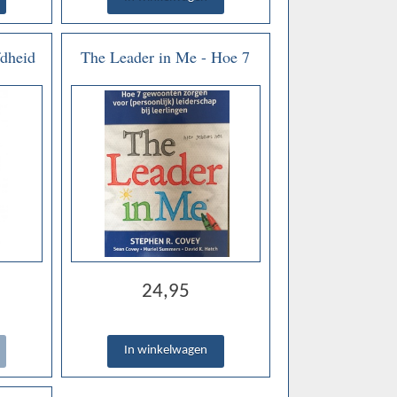
fdheid
The Leader in Me - Hoe 7
gewoonten zorgen voor
(persoonlijk) leiderschap bij
leerlingen - Stephen R.
Covey e.a.
24,95