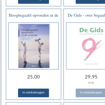
Hoogbegaafd opvoeden in de
De Gids - over begaa
praktijk - Tania Gevaert
in het onderwijs
25,00
29,95
49,95