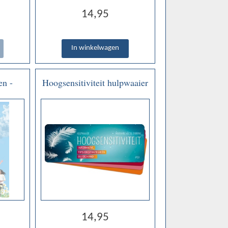
14,95
n -
Hoogsensitiviteit hulpwaaier
der
- Marianne Voetee-Dibbink
14,95