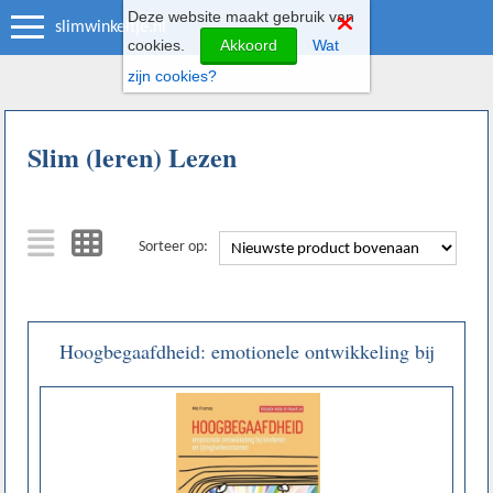
Deze website maakt gebruik van
slimwinkeltje.nl
cookies.
Akkoord
Wat
zijn cookies?
Slim (leren) Lezen
Sorteer op:
Hoogbegaafdheid: emotionele ontwikkeling bij
kinderen en (jong)volwassenen, toolbox voor de
praktijk