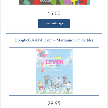
15,00
HoogbeGAAFd leven - Marianne van Gelder
29,95