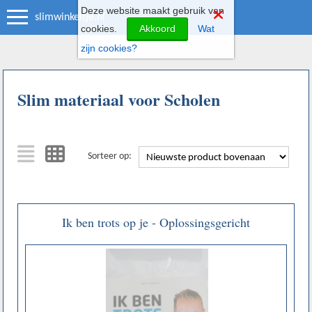
Deze website maakt gebruik van
slimwinkeltje.nl
cookies.
Akkoord
Wat
zijn cookies?
Slim materiaal voor Scholen
Sorteer op:
Ik ben trots op je - Oplossingsgericht
communiceren voor ouders en professionals - Ben
Furman