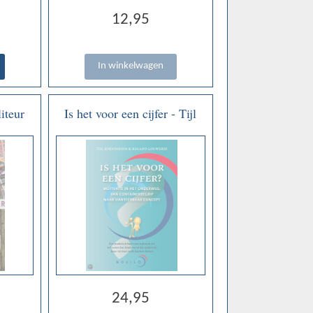
12,95
iteur
Is het voor een cijfer - Tijl
Koenderink & Roland
Louwerse
24,95