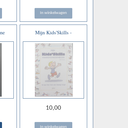
rne
Mijn Kids'Skills -
Tops &
vaardighedenboek - Ben
Furman
10,00