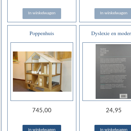
Poppenhuis
Dyslexie en mode
vreemde talen - Wim 
Gitte Boons
745,00
24,95