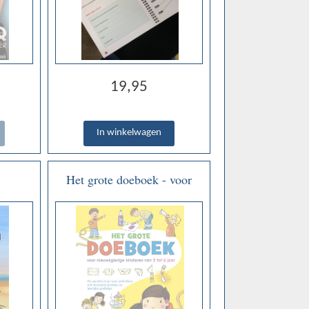
19,95
Het grote doeboek - voor
deel2 -
nieuwsgierige kinderen van
2-6 jaar