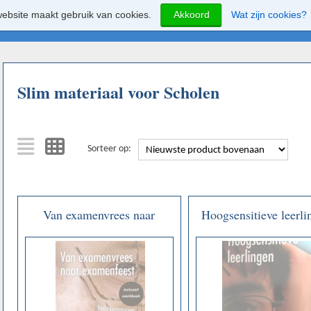
ebsite maakt gebruik van cookies.
Akkoord
Wat zijn cookies?
Slim materiaal voor Scholen
Sorteer op:
Van examenvrees naar
Hoogsensitieve leerli
examenfeest - Kim Oonk -
Susanne Nieuwenb
boek incl werkboek