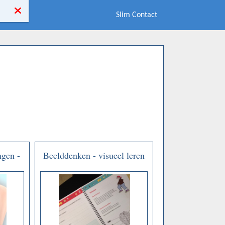
Slim Contact
ngen -
Beelddenken - visueel leren
roek
en werken - Marion van de
Coolwijk