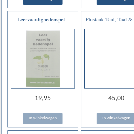
Leervaardighedenspel -
Plustaak Taal, Taal &
Bureau Talent - Joost de
& Lezen
Maaré
19,95
45,00