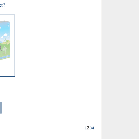
xt?
1
2
3
4