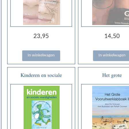
23,95
14,50
Kinderen en sociale
Het grote
vaardigheden - Anne
Vooruitwerklabboek - 
Kooijman met kwartetspel
Els Schrover