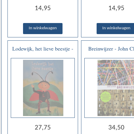
14,95
14,95
Lodewijk, het lieve beestje -
Breinwijzer - John Cl
Lidy Sibon
27,75
34,50