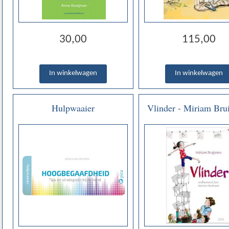
30,00
115,00
Hulpwaaier
Vlinder - Miriam Brui
Hoogbegaafdheid - tips en
strategieën bij de hand -
Jessica van der Spek